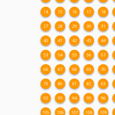
14
15
16
17
18
27
28
29
30
31
40
41
42
43
44
53
54
55
56
57
66
67
68
69
70
79
80
81
82
83
92
93
94
95
96
105
106
107
108
109