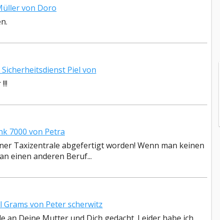
üller von Doro
n.
icherheitsdienst Piel von
!!!
k 7000 von Petra
einer Taxizentrale abgefertigt worden! Wenn man keinen
n einen anderen Beruf...
 Grams von Peter scherwitz
ale an Deine Mutter und Dich gedacht. Leider habe ich