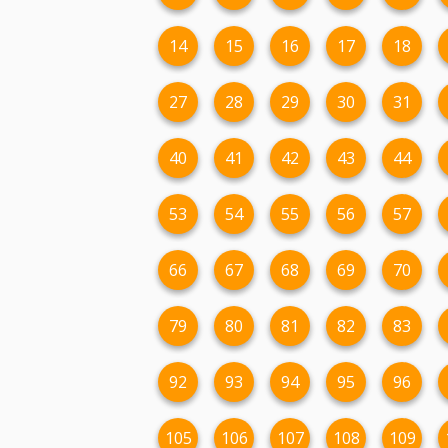
14
15
16
17
18
27
28
29
30
31
40
41
42
43
44
53
54
55
56
57
66
67
68
69
70
79
80
81
82
83
92
93
94
95
96
105
106
107
108
109