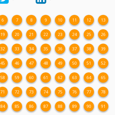
6
7
8
9
10
11
12
13
19
20
21
22
23
24
25
26
32
33
34
35
36
37
38
39
45
46
47
48
49
50
51
52
58
59
60
61
62
63
64
65
71
72
73
74
75
76
77
78
84
85
86
87
88
89
90
91