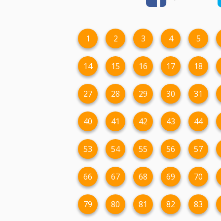
1
2
3
4
5
14
15
16
17
18
27
28
29
30
31
40
41
42
43
44
53
54
55
56
57
66
67
68
69
70
79
80
81
82
83