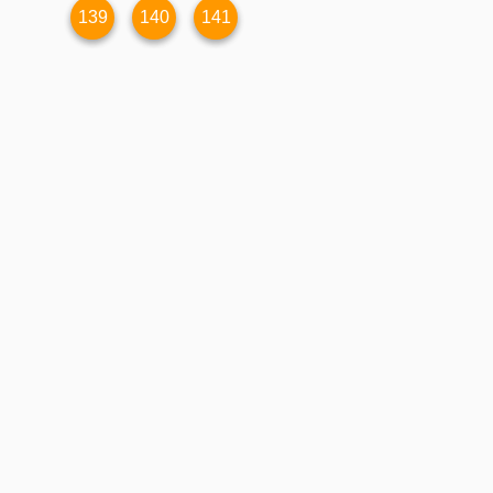
139
140
141