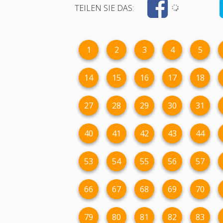
TEILEN SIE DAS:
1
2
3
4
5
14
15
16
17
18
27
28
29
30
31
40
41
42
43
44
53
54
55
56
57
66
67
68
69
70
79
80
81
82
83