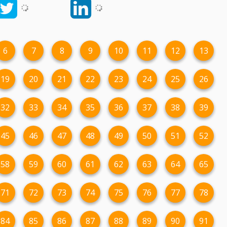
6
7
8
9
10
11
12
13
19
20
21
22
23
24
25
26
32
33
34
35
36
37
38
39
45
46
47
48
49
50
51
52
58
59
60
61
62
63
64
65
71
72
73
74
75
76
77
78
84
85
86
87
88
89
90
91