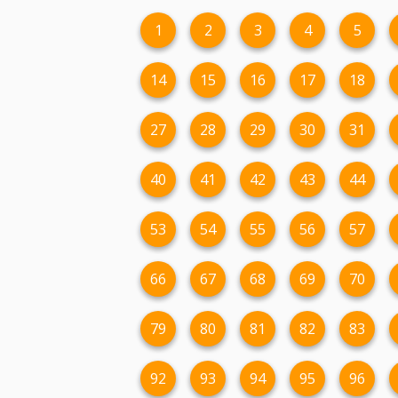
1
2
3
4
5
14
15
16
17
18
27
28
29
30
31
40
41
42
43
44
53
54
55
56
57
66
67
68
69
70
79
80
81
82
83
92
93
94
95
96