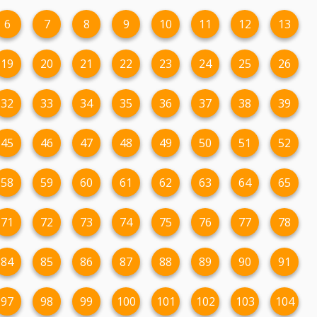
6
7
8
9
10
11
12
13
19
20
21
22
23
24
25
26
32
33
34
35
36
37
38
39
45
46
47
48
49
50
51
52
58
59
60
61
62
63
64
65
71
72
73
74
75
76
77
78
84
85
86
87
88
89
90
91
97
98
99
100
101
102
103
104