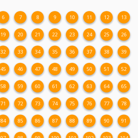
6
7
8
9
10
11
12
13
19
20
21
22
23
24
25
26
32
33
34
35
36
37
38
39
45
46
47
48
49
50
51
52
58
59
60
61
62
63
64
65
71
72
73
74
75
76
77
78
84
85
86
87
88
89
90
91
97
98
99
100
101
102
103
104