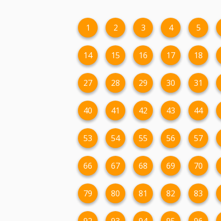
1
2
3
4
5
14
15
16
17
18
27
28
29
30
31
40
41
42
43
44
53
54
55
56
57
66
67
68
69
70
79
80
81
82
83
92
93
94
95
96