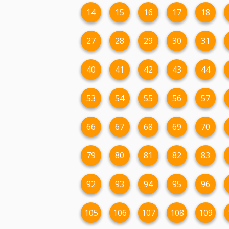
14
15
16
17
18
27
28
29
30
31
40
41
42
43
44
53
54
55
56
57
66
67
68
69
70
79
80
81
82
83
92
93
94
95
96
105
106
107
108
109