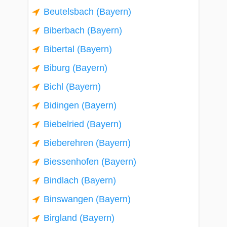
Beutelsbach (Bayern)
Biberbach (Bayern)
Bibertal (Bayern)
Biburg (Bayern)
Bichl (Bayern)
Bidingen (Bayern)
Biebelried (Bayern)
Bieberehren (Bayern)
Biessenhofen (Bayern)
Bindlach (Bayern)
Binswangen (Bayern)
Birgland (Bayern)