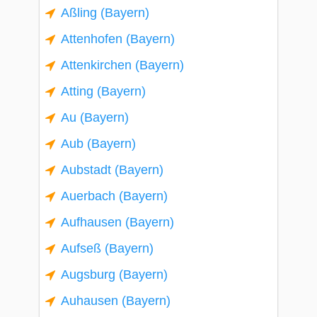
Aßling (Bayern)
Attenhofen (Bayern)
Attenkirchen (Bayern)
Atting (Bayern)
Au (Bayern)
Aub (Bayern)
Aubstadt (Bayern)
Auerbach (Bayern)
Aufhausen (Bayern)
Aufseß (Bayern)
Augsburg (Bayern)
Auhausen (Bayern)