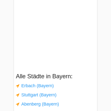
Alle Städte in Bayern:
Erbach (Bayern)
Stuttgart (Bayern)
Abenberg (Bayern)