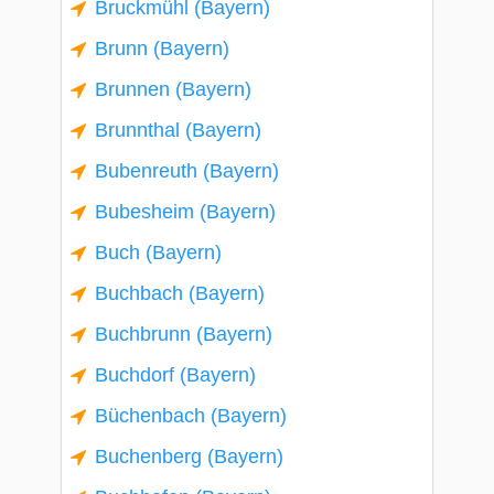
Bruckmühl (Bayern)
Brunn (Bayern)
Brunnen (Bayern)
Brunnthal (Bayern)
Bubenreuth (Bayern)
Bubesheim (Bayern)
Buch (Bayern)
Buchbach (Bayern)
Buchbrunn (Bayern)
Buchdorf (Bayern)
Büchenbach (Bayern)
Buchenberg (Bayern)