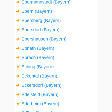
Ebermannstadt (Bayern)
Ebern (Bayern)
Ebersberg (Bayern)
Ebersdorf (Bayern)
Ebershausen (Bayern)
Ebnath (Bayern)
Ebrach (Bayern)
Eching (Bayern)
Eckental (Bayern)
Eckersdorf (Bayern)
Edelsfeld (Bayern)
Ederheim (Bayern)