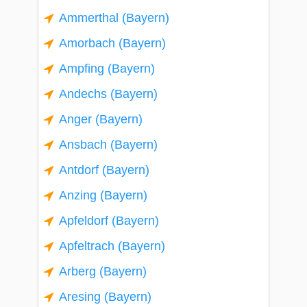
Ammerthal (Bayern)
Amorbach (Bayern)
Ampfing (Bayern)
Andechs (Bayern)
Anger (Bayern)
Ansbach (Bayern)
Antdorf (Bayern)
Anzing (Bayern)
Apfeldorf (Bayern)
Apfeltrach (Bayern)
Arberg (Bayern)
Aresing (Bayern)