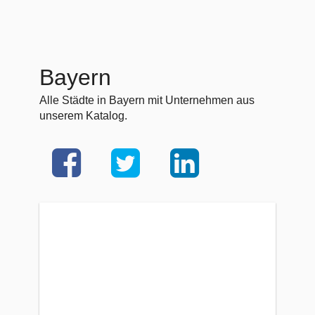
Bayern
Alle Städte in Bayern mit Unternehmen aus
unserem Katalog.