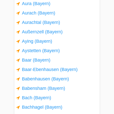
Aura (Bayern)
Aurach (Bayern)
Aurachtal (Bayern)
Außernzell (Bayern)
Aying (Bayern)
Aystetten (Bayern)
Baar (Bayern)
Baar-Ebenhausen (Bayern)
Babenhausen (Bayern)
Babensham (Bayern)
Bach (Bayern)
Bachhagel (Bayern)