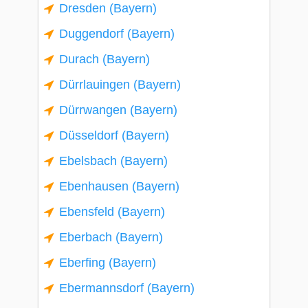
Dresden (Bayern)
Duggendorf (Bayern)
Durach (Bayern)
Dürrlauingen (Bayern)
Dürrwangen (Bayern)
Düsseldorf (Bayern)
Ebelsbach (Bayern)
Ebenhausen (Bayern)
Ebensfeld (Bayern)
Eberbach (Bayern)
Eberfing (Bayern)
Ebermannsdorf (Bayern)