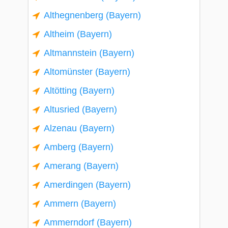
Althegnenberg (Bayern)
Altheim (Bayern)
Altmannstein (Bayern)
Altomünster (Bayern)
Altötting (Bayern)
Altusried (Bayern)
Alzenau (Bayern)
Amberg (Bayern)
Amerang (Bayern)
Amerdingen (Bayern)
Ammern (Bayern)
Ammerndorf (Bayern)