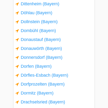
Dittenheim (Bayern)
Döhlau (Bayern)
Dollnstein (Bayern)
Dombühl (Bayern)
Donaustauf (Bayern)
Donauwörth (Bayern)
Donnersdorf (Bayern)
Dorfen (Bayern)
Dörfles-Esbach (Bayern)
Dorfprozelten (Bayern)
Dormitz (Bayern)
Drachselsried (Bayern)