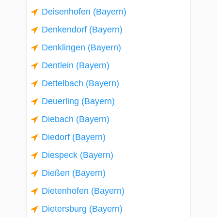
Deisenhofen (Bayern)
Denkendorf (Bayern)
Denklingen (Bayern)
Dentlein (Bayern)
Dettelbach (Bayern)
Deuerling (Bayern)
Diebach (Bayern)
Diedorf (Bayern)
Diespeck (Bayern)
Dießen (Bayern)
Dietenhofen (Bayern)
Dietersburg (Bayern)