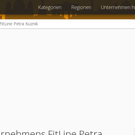
Kategorien
Regionen
Unternehmen h
FitLine Petra Kuznik
ternehmens
FitLine Petra