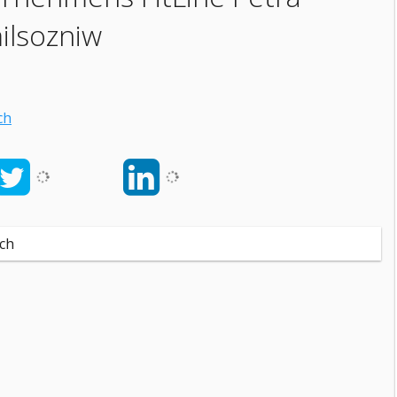
ilsozniw
ch
ch