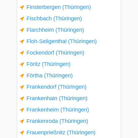
Finsterbergen (Thüringen)
Fischbach (Thüringen)
Flarchheim (Thüringen)
Floh-Seligenthal (Thüringen)
Fockendorf (Thüringen)
Föritz (Thüringen)
Förtha (Thüringen)
Frankendorf (Thüringen)
Frankenhain (Thüringen)
Frankenheim (Thüringen)
Frankenroda (Thüringen)
Frauenprießnitz (Thüringen)