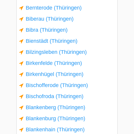
Bernterode (Thüringen)
Biberau (Thüringen)
Bibra (Thüringen)
Bienstädt (Thüringen)
Bilzingsleben (Thüringen)
Birkenfelde (Thüringen)
Birkenhügel (Thüringen)
Bischofferode (Thüringen)
Bischofroda (Thüringen)
Blankenberg (Thüringen)
Blankenburg (Thüringen)
Blankenhain (Thüringen)