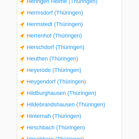
Heringen Helme (Thüringen)
Hermsdorf (Thüringen)
Hermstedt (Thüringen)
Herrenhof (Thüringen)
Herschdorf (Thüringen)
Heuthen (Thüringen)
Heyerode (Thüringen)
Heygendorf (Thüringen)
Hildburghausen (Thüringen)
Hildebrandshausen (Thüringen)
Hinternah (Thüringen)
Hirschbach (Thüringen)