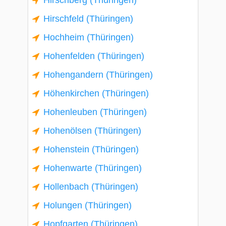
Hirschberg (Thüringen)
Hirschfeld (Thüringen)
Hochheim (Thüringen)
Hohenfelden (Thüringen)
Hohengandern (Thüringen)
Höhenkirchen (Thüringen)
Hohenleuben (Thüringen)
Hohenölsen (Thüringen)
Hohenstein (Thüringen)
Hohenwarte (Thüringen)
Hollenbach (Thüringen)
Holungen (Thüringen)
Hopfgarten (Thüringen)