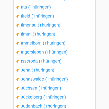
Ifta (Thüringen)
Ilfeld (Thüringen)
Ilmenau (Thüringen)
Ilmtal (Thüringen)
Immelborn (Thüringen)
Ingersleben (Thüringen)
Isseroda (Thüringen)
Jena (Thüringen)
Jonaswalde (Thüringen)
Jüchsen (Thüringen)
Jückelberg (Thüringen)
Judenbach (Thüringen)