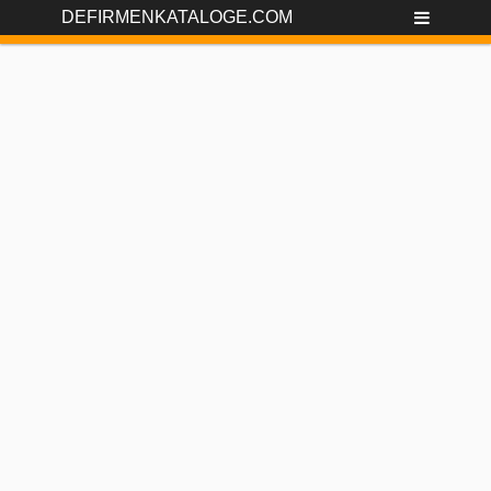
DEFIRMENKATALOGE.COM