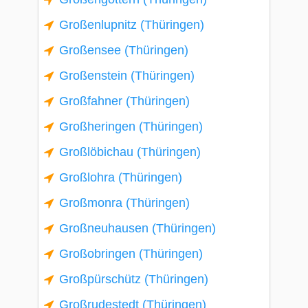
Großenlupnitz (Thüringen)
Großensee (Thüringen)
Großenstein (Thüringen)
Großfahner (Thüringen)
Großheringen (Thüringen)
Großlöbichau (Thüringen)
Großlohra (Thüringen)
Großmonra (Thüringen)
Großneuhausen (Thüringen)
Großobringen (Thüringen)
Großpürschütz (Thüringen)
Großrudestedt (Thüringen)