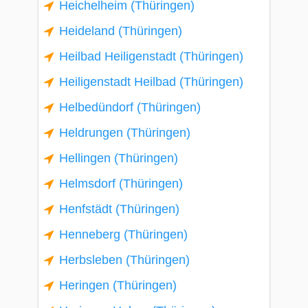
Heichelheim (Thüringen)
Heideland (Thüringen)
Heilbad Heiligenstadt (Thüringen)
Heiligenstadt Heilbad (Thüringen)
Helbedündorf (Thüringen)
Heldrungen (Thüringen)
Hellingen (Thüringen)
Helmsdorf (Thüringen)
Henfstädt (Thüringen)
Henneberg (Thüringen)
Herbsleben (Thüringen)
Heringen (Thüringen)