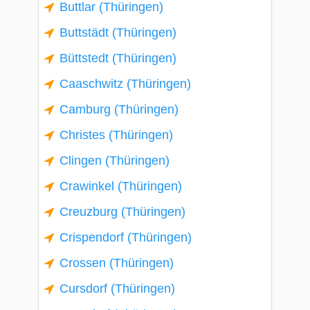
Buttlar (Thüringen)
Buttstädt (Thüringen)
Büttstedt (Thüringen)
Caaschwitz (Thüringen)
Camburg (Thüringen)
Christes (Thüringen)
Clingen (Thüringen)
Crawinkel (Thüringen)
Creuzburg (Thüringen)
Crispendorf (Thüringen)
Crossen (Thüringen)
Cursdorf (Thüringen)