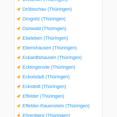
Dröbischau (Thüringen)
Drognitz (Thüringen)
Dünwald (Thüringen)
Ebeleben (Thüringen)
Ebenshausen (Thüringen)
Eckardtshausen (Thüringen)
Ecklingerode (Thüringen)
Eckolstädt (Thüringen)
Eckstedt (Thüringen)
Effelder (Thüringen)
Effelder-Rauenstein (Thüringen)
Ehrenberg (Thüringen)