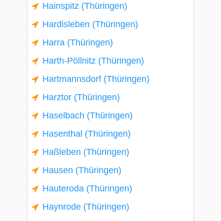
Hainspitz (Thüringen)
Hardisleben (Thüringen)
Harra (Thüringen)
Harth-Pöllnitz (Thüringen)
Hartmannsdorf (Thüringen)
Harztor (Thüringen)
Haselbach (Thüringen)
Hasenthal (Thüringen)
Haßleben (Thüringen)
Hausen (Thüringen)
Hauteroda (Thüringen)
Haynrode (Thüringen)