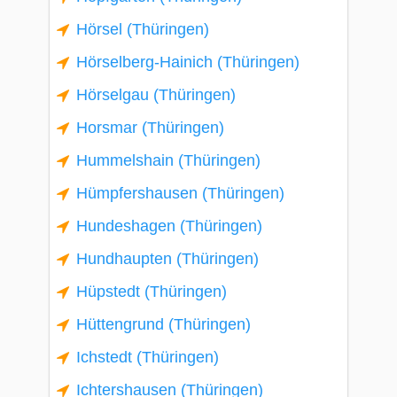
Hörsel (Thüringen)
Hörselberg-Hainich (Thüringen)
Hörselgau (Thüringen)
Horsmar (Thüringen)
Hummelshain (Thüringen)
Hümpfershausen (Thüringen)
Hundeshagen (Thüringen)
Hundhaupten (Thüringen)
Hüpstedt (Thüringen)
Hüttengrund (Thüringen)
Ichstedt (Thüringen)
Ichtershausen (Thüringen)