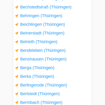
Bechstedtstraß (Thüringen)
Behringen (Thüringen)
Beichlingen (Thüringen)
Beinerstadt (Thüringen)
Belrieth (Thüringen)
Bendeleben (Thüringen)
Benshausen (Thüringen)
Berga (Thüringen)
Berka (Thüringen)
Berlingerode (Thüringen)
Berlstedt (Thüringen)
Bermbach (Thüringen)