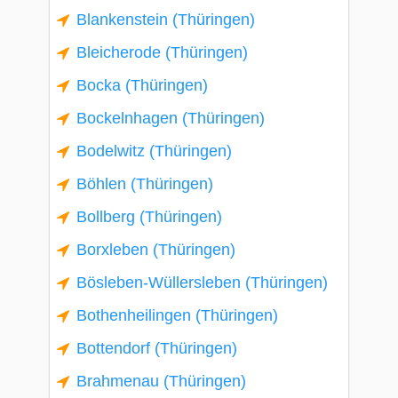
Blankenstein (Thüringen)
Bleicherode (Thüringen)
Bocka (Thüringen)
Bockelnhagen (Thüringen)
Bodelwitz (Thüringen)
Böhlen (Thüringen)
Bollberg (Thüringen)
Borxleben (Thüringen)
Bösleben-Wüllersleben (Thüringen)
Bothenheilingen (Thüringen)
Bottendorf (Thüringen)
Brahmenau (Thüringen)