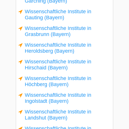
Garching (Bayern)
Wissenschaftliche Institute in
Gauting (Bayern)
Wissenschaftliche Institute in
Grasbrunn (Bayern)
Wissenschaftliche Institute in
Heroldsberg (Bayern)
Wissenschaftliche Institute in
Hirschaid (Bayern)
Wissenschaftliche Institute in
Höchberg (Bayern)
Wissenschaftliche Institute in
Ingolstadt (Bayern)
Wissenschaftliche Institute in
Landshut (Bayern)
Wissenschaftliche Institute in