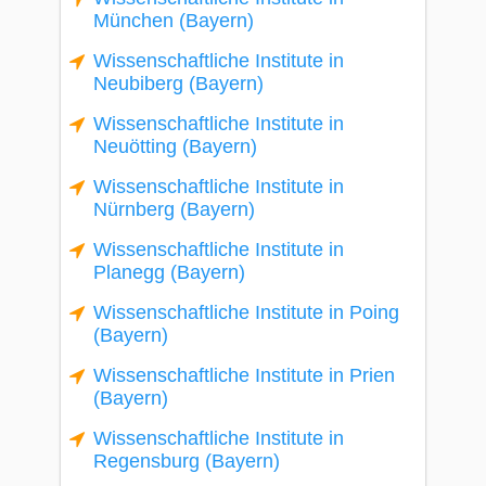
München (Bayern)
Wissenschaftliche Institute in
Neubiberg (Bayern)
Wissenschaftliche Institute in
Neuötting (Bayern)
Wissenschaftliche Institute in
Nürnberg (Bayern)
Wissenschaftliche Institute in
Planegg (Bayern)
Wissenschaftliche Institute in Poing
(Bayern)
Wissenschaftliche Institute in Prien
(Bayern)
Wissenschaftliche Institute in
Regensburg (Bayern)