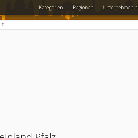
Kategorien
Regionen
Unternehmen h
lz
einland-Pfalz