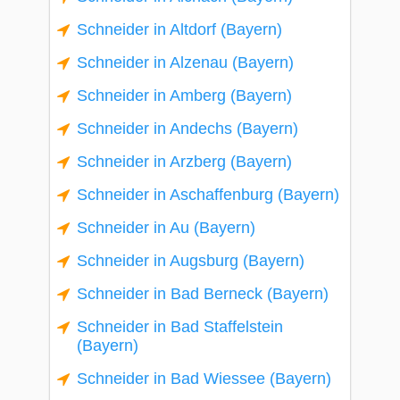
Schneider in Altdorf (Bayern)
Schneider in Alzenau (Bayern)
Schneider in Amberg (Bayern)
Schneider in Andechs (Bayern)
Schneider in Arzberg (Bayern)
Schneider in Aschaffenburg (Bayern)
Schneider in Au (Bayern)
Schneider in Augsburg (Bayern)
Schneider in Bad Berneck (Bayern)
Schneider in Bad Staffelstein
(Bayern)
Schneider in Bad Wiessee (Bayern)