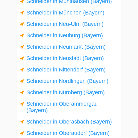
Schneider in Mühlhausen (Bayern)
Schneider in München (Bayern)
Schneider in Neu-Ulm (Bayern)
Schneider in Neuburg (Bayern)
Schneider in Neumarkt (Bayern)
Schneider in Neustadt (Bayern)
Schneider in Nittendorf (Bayern)
Schneider in Nördlingen (Bayern)
Schneider in Nürnberg (Bayern)
Schneider in Oberammergau
(Bayern)
Schneider in Oberasbach (Bayern)
Schneider in Oberaudorf (Bayern)