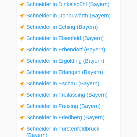
Schneider in Dinkelsbühl (Bayern)
Schneider in Donauwörth (Bayern)
Schneider in Eching (Bayern)
Schneider in Elsenfeld (Bayern)
Schneider in Erbendorf (Bayern)
Schneider in Ergolding (Bayern)
Schneider in Erlangen (Bayern)
Schneider in Eschau (Bayern)
Schneider in Freilassing (Bayern)
Schneider in Freising (Bayern)
Schneider in Friedberg (Bayern)
Schneider in Fürstenfeldbruck
(Bayern)