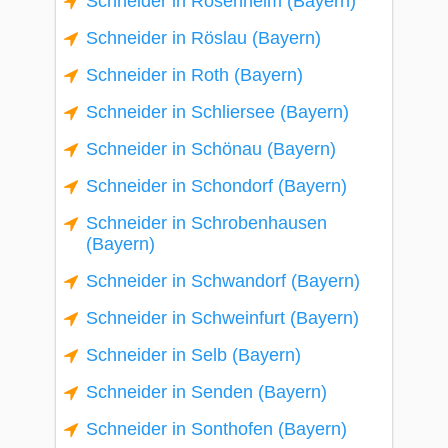
Schneider in Rosenheim (Bayern)
Schneider in Röslau (Bayern)
Schneider in Roth (Bayern)
Schneider in Schliersee (Bayern)
Schneider in Schönau (Bayern)
Schneider in Schondorf (Bayern)
Schneider in Schrobenhausen
(Bayern)
Schneider in Schwandorf (Bayern)
Schneider in Schweinfurt (Bayern)
Schneider in Selb (Bayern)
Schneider in Senden (Bayern)
Schneider in Sonthofen (Bayern)