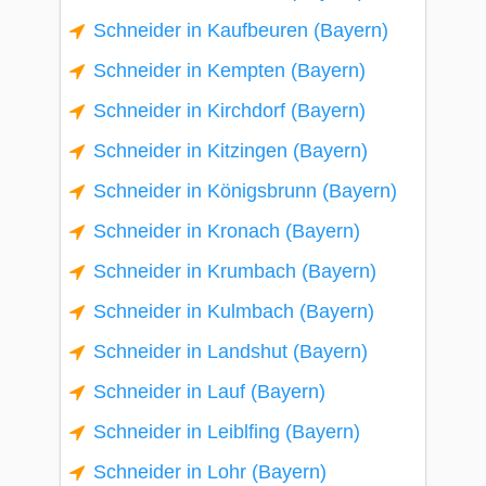
Schneider in Kaufbeuren (Bayern)
Schneider in Kempten (Bayern)
Schneider in Kirchdorf (Bayern)
Schneider in Kitzingen (Bayern)
Schneider in Königsbrunn (Bayern)
Schneider in Kronach (Bayern)
Schneider in Krumbach (Bayern)
Schneider in Kulmbach (Bayern)
Schneider in Landshut (Bayern)
Schneider in Lauf (Bayern)
Schneider in Leiblfing (Bayern)
Schneider in Lohr (Bayern)