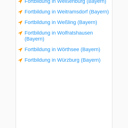
Fortbildung in Weißenburg (Bayern)
Fortbildung in Weitramsdorf (Bayern)
Fortbildung in Weßling (Bayern)
Fortbildung in Wolfratshausen
(Bayern)
Fortbildung in Wörthsee (Bayern)
Fortbildung in Würzburg (Bayern)