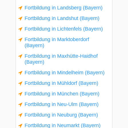
Fortbildung in Landsberg (Bayern)
Fortbildung in Landshut (Bayern)
Fortbildung in Lichtenfels (Bayern)
Fortbildung in Marktoberdorf
(Bayern)
Fortbildung in Maxhütte-Haidhof
(Bayern)
Fortbildung in Mindelheim (Bayern)
Fortbildung in Mühldorf (Bayern)
Fortbildung in München (Bayern)
Fortbildung in Neu-Ulm (Bayern)
Fortbildung in Neuburg (Bayern)
Fortbildung in Neumarkt (Bayern)