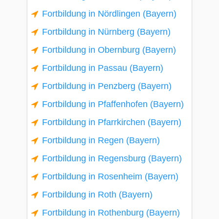
Fortbildung in Nördlingen (Bayern)
Fortbildung in Nürnberg (Bayern)
Fortbildung in Obernburg (Bayern)
Fortbildung in Passau (Bayern)
Fortbildung in Penzberg (Bayern)
Fortbildung in Pfaffenhofen (Bayern)
Fortbildung in Pfarrkirchen (Bayern)
Fortbildung in Regen (Bayern)
Fortbildung in Regensburg (Bayern)
Fortbildung in Rosenheim (Bayern)
Fortbildung in Roth (Bayern)
Fortbildung in Rothenburg (Bayern)