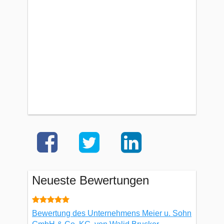
Neueste Bewertungen
Bewertung des Unternehmens Meier u. Sohn