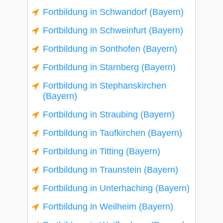
Fortbildung in Schwandorf (Bayern)
Fortbildung in Schweinfurt (Bayern)
Fortbildung in Sonthofen (Bayern)
Fortbildung in Starnberg (Bayern)
Fortbildung in Stephanskirchen
(Bayern)
Fortbildung in Straubing (Bayern)
Fortbildung in Taufkirchen (Bayern)
Fortbildung in Titting (Bayern)
Fortbildung in Traunstein (Bayern)
Fortbildung in Unterhaching (Bayern)
Fortbildung in Weilheim (Bayern)