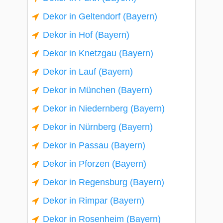
Dekor in Geltendorf (Bayern)
Dekor in Hof (Bayern)
Dekor in Knetzgau (Bayern)
Dekor in Lauf (Bayern)
Dekor in München (Bayern)
Dekor in Niedernberg (Bayern)
Dekor in Nürnberg (Bayern)
Dekor in Passau (Bayern)
Dekor in Pforzen (Bayern)
Dekor in Regensburg (Bayern)
Dekor in Rimpar (Bayern)
Dekor in Rosenheim (Bayern)