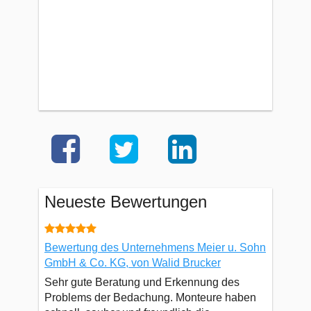
Neueste Bewertungen
Bewertung des Unternehmens Meier u. Sohn
GmbH & Co. KG, von Walid Brucker
Sehr gute Beratung und Erkennung des
Problems der Bedachung. Monteure haben