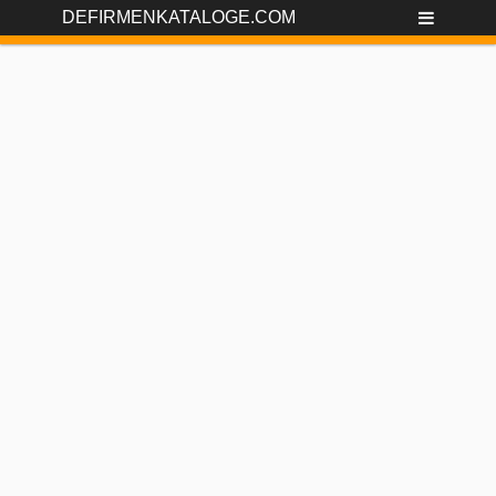
DEFIRMENKATALOGE.COM